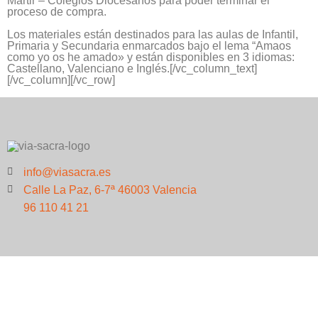
Mártir – Colegios Diocesanos para poder terminar el
proceso de compra.
Los materiales están destinados para las aulas de Infantil,
Primaria y Secundaria enmarcados bajo el lema “Amaos
como yo os he amado» y están disponibles en 3 idiomas:
Castellano, Valenciano e Inglés.[/vc_column_text]
[/vc_column][/vc_row]
info@viasacra.es
Calle La Paz, 6-7ª 46003 Valencia
96 110 41 21