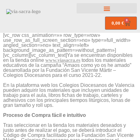
0
0,00
€
[vc_row css_animation=»» row_type=»row»
use_row_as_full_screen_section=»no» type=»full_width»
angled_section=»no» text_align=»left»
background_image_as_pattern=»without_pattern»]
[vc_column][vc_column_text]Ya se encuentran disponibles
en la tienda online
www.viasacra.es
todos los materiales
educativos de la campaña “Amaos como yo os he amado”
desarrollada por la Fundación San Vicente Mártir –
Colegios Diocesanos para el curso 2021-22.
En la plataforma web los Colegios Diocesanos de Valencia
pueden adquirir los materiales que incluyen unidades de
trabajo para el aula, libros fichas de trabajo, carteles y
adhesivos con los principales tiempos litúrgicos, lonas de
gran tamaño y roll ups.
Proceso de Compra fácil e intuitivo
Tras seleccionar en la tienda los materiales deseados y
justo antes de realizar el pago, se deberá introducir el
Código de Compra facilitado por la Fundación San Vicente