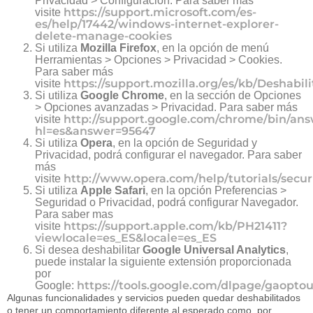
Privacidad > Configuración. Para saber más
https://support.microsoft.com/es-
visite
es/help/17442/windows-internet-explorer-
delete-manage-cookies
Si utiliza
Mozilla Firefox
, en la opción de menú
Herramientas > Opciones > Privacidad > Cookies.
Para saber más
https://support.mozilla.org/es/kb/Deshab
visite
Si utiliza
Google
Chrome
, en la sección de Opciones
> Opciones avanzadas > Privacidad. Para saber más
http://support.google.com/chrome/bin/ans
visite
hl=es&answer=95647
Si utiliza
Opera
, en la opción de Seguridad y
Privacidad, podrá configurar el navegador. Para saber
más
http://www.opera.com/help/tutorials/securi
visite
Si utiliza
Apple Safari
, en la opción Preferencias >
Seguridad o Privacidad, podrá configurar Navegador.
Para saber mas
https://support.apple.com/kb/PH21411?
visite
viewlocale=es_ES&locale=es_ES
Si desea deshabilitar
Google Universal Analytics
,
puede instalar la siguiente extensión proporcionada
por
https://tools.google.com/dlpage/gaoptou
Google:
Algunas funcionalidades y servicios pueden quedar deshabilitados
o tener un comportamiento diferente al esperado como, por