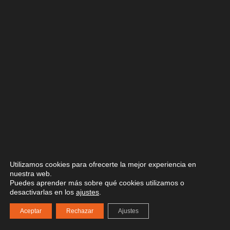
0
0,00
€
Envío de Materiales
Para la recepción de los materiales adquiridos en nuestra página
web
ofrecemos la Posibilidad de Envío
con la empresa GLS con
un plazo de entrega de 24-48 horas y con un coste de 5,90€ por
envío.
Los pedidos realizados antes de las 10.00 horas serán expedidos
el siguiente día laborable.
*No se realizan Envíos a Canarias, Ceuta o Melilla.
Utilizamos cookies para ofrecerte la mejor experiencia en
nuestra web.
Puedes aprender más sobre qué cookies utilizamos o
desactivarlas en los
ajustes
.
Aceptar
Rechazar
Ajustes